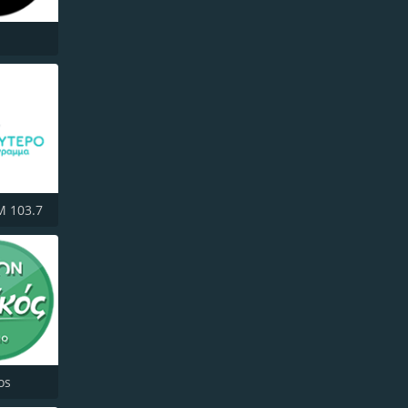
M 103.7
os