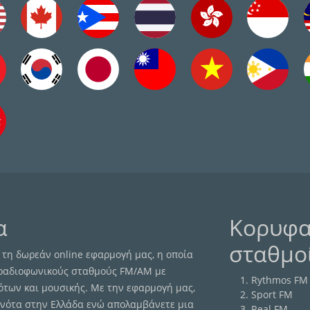
α
Κορυφα
σταθμο
τη δωρεάν online εφαρμογή μας, η οποία
 ραδιοφωνικούς σταθμούς FM/AM με
Rythmos FM 
ότων και μουσικής. Με την εφαρμογή μας,
Sport FM
γονότα στην Ελλάδα ενώ απολαμβάνετε μια
Real FM