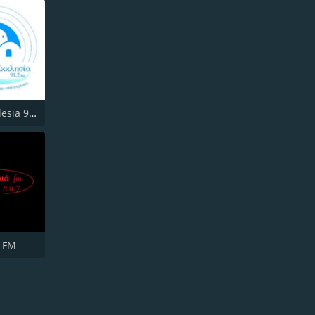
Piraiki Ecclesia 91.2 FM
a FM