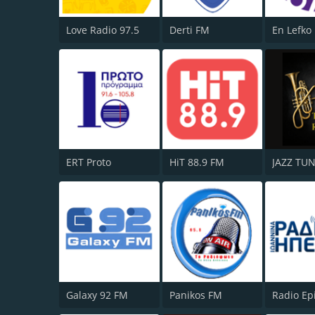
Love Radio 97.5
Derti FM
ERT Proto
HiT 88.9 FM
JAZZ TU
Galaxy 92 FM
Panikos FM
Radio Ep