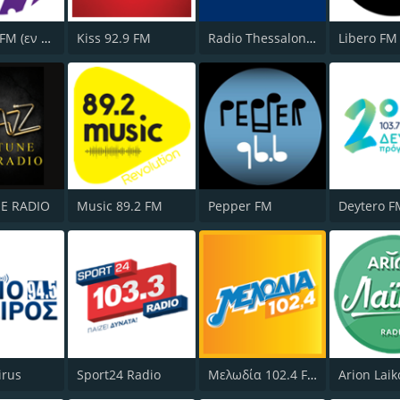
En Lefko FM (εν λευκω)
Kiss 92.9 FM
Radio Thessaloniki
Libero FM
NE RADIO
Music 89.2 FM
Pepper FM
Deytero F
irus
Sport24 Radio
Μελωδία 102.4 FM
Arion Laik