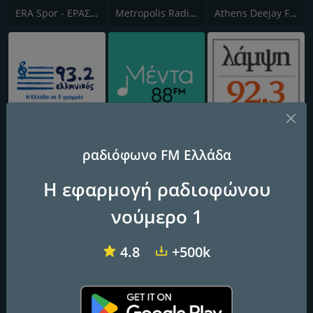
ERA Spor - ΕΡΑΣΠΟΡ
Metropolis Radio 95.5 FM
Athens Deejay FM
Ellinikos 93.2 FM
( μέντα ) Menta 88 FM
(ΛΑΜΨΗ) Lampsi 92.3 FM
ραδιόφωνο FM Ελλάδα
Η εφαρμογή ραδιοφώνου
νούμερο 1
4.8
+500k
ΠΑΡΑΠΟΛΙΤΙΚΑ 90.1 FM
Dalkas
Easy 97.2 FM