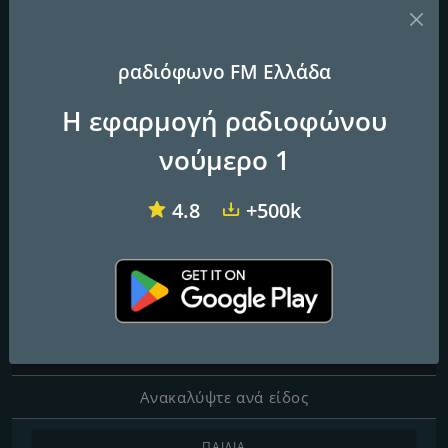
ραδιόφωνο FM Ελλάδα
Dalkas
Easy 97.2 FM
Laikos FM
Η εφαρμογή ραδιοφώνου
Blue Heart
νούμερο 1
4.8
+500k
Συχνότητες FM
Piraeus
: 105.1 FM
Επαφές
Ιστοσελίδα:
http://www.blueheart.gr/
Ανακαλύψτε ανά είδος
ΠΑΙΔΙΆ