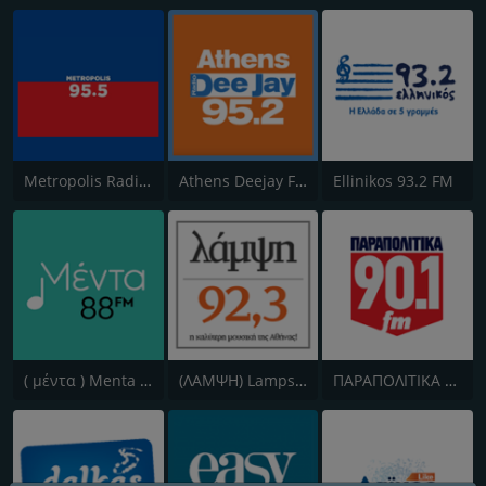
Metropolis Radio 95.5 FM
Athens Deejay FM
Ellinikos 93.2 FM
( μέντα ) Menta 88 FM
(ΛΑΜΨΗ) Lampsi 92.3 FM
ΠΑΡΑΠΟΛΙΤΙΚΑ 90.1 FM