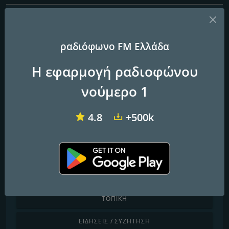
ΠΑΙΔΙΆ
ΧΑΛΑΡΉ / LOUNGE
ραδιόφωνο FM Ελλάδα
ΚΛΑΣΙΚΉ ΜΟΥΣΙΚΉ
Η εφαρμογή ραδιοφώνου
ΧΏΡΑ
νούμερο 1
ΧΟΡΌΣ / ΗΛΕΚΤΡΟΝΙΚΉ
4.8
+500k
ΔΙΕΘΝΉΣ
ΤΖΑΖ / ΜΠΛΟΥΖ
ΛΑΤΙΝΙΚΉ / ΚΑΡΑΪΒΙΚΉ
ΤΟΠΙΚΉ
ΕΙΔΉΣΕΙΣ / ΣΥΖΉΤΗΣΗ