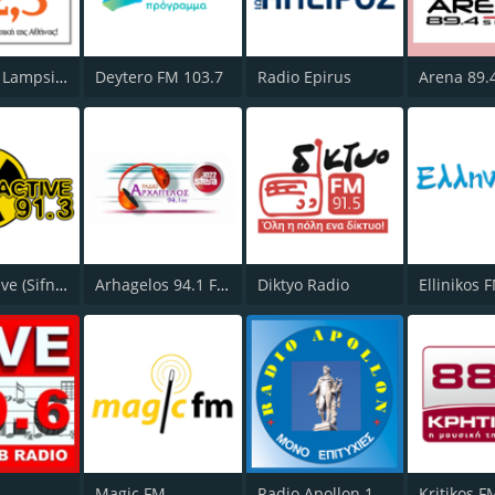
(ΛΑΜΨΗ) Lampsi 92.3 FM
Deytero FM 103.7
Radio Epirus
Arena 89.
Radioactive (Sifnos) 91.3 FM
Arhagelos 94.1 FM
Diktyo Radio
Ellinikos 
Magic FM
Radio Apollon 1242
Kritikos F