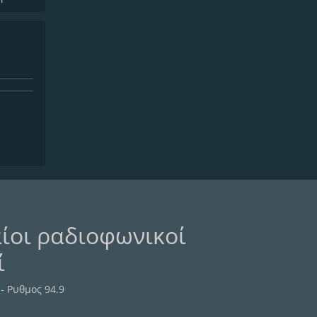
ίοι ραδιοφωνικοί
ί
- Ρυθμος 94.9