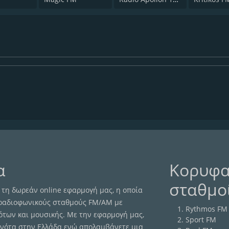
α
Κορυφα
σταθμο
τη δωρεάν online εφαρμογή μας, η οποία
 ραδιοφωνικούς σταθμούς FM/AM με
Rythmos FM 
ότων και μουσικής. Με την εφαρμογή μας,
Sport FM
γονότα στην Ελλάδα ενώ απολαμβάνετε μια