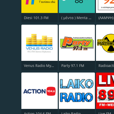
Diesi 101.3 FM
( μέντα ) Menta 88 FM
Venus Radio Mykonos
Party 97.1 FM
Action 104.6 FM
Laiko Radio
Live FM