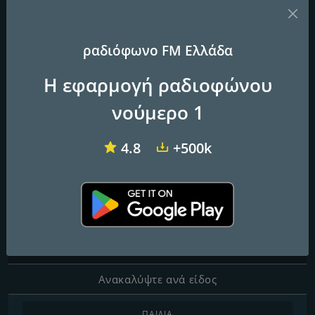
ραδιόφωνο FM Ελλάδα
Dalkas
Easy 97.2 FM
Laikos FM
Η εφαρμογή ραδιοφώνου
dRadio
νούμερο 1
4.8
+500k
Συχνότητες FM
Athens
: Online
Επαφές
Ιστοσελίδα:
http://www.dradio.gr
Ανακαλύψτε ανά είδος
ΠΑΙΔΙΆ