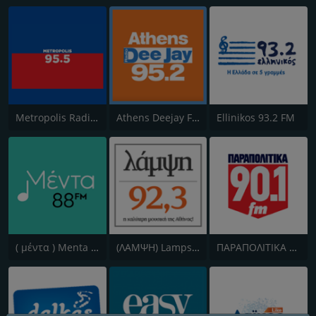
Metropolis Radio 95.5 FM
Athens Deejay FM
Ellinikos 93.2 FM
( μέντα ) Menta 88 FM
(ΛΑΜΨΗ) Lampsi 92.3 FM
ΠΑΡΑΠΟΛΙΤΙΚΑ 90.1 FM