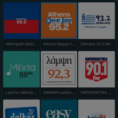
Metropolis Radio 95.5 FM
Athens Deejay FM
Ellinikos 93.2 FM
( μέντα ) Menta 88 FM
(ΛΑΜΨΗ) Lampsi 92.3 FM
ΠΑΡΑΠΟΛΙΤΙΚΑ 90.1 FM