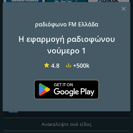
ραδιόφωνο FM Ελλάδα
Dalkas
Easy 97.2 FM
Laikos FM
Η εφαρμογή ραδιοφώνου
Elassona 88.4 FM
νούμερο 1
4.8
+500k
Επαφές
Ιστοσελίδα:
http://radioelassona.gr/
Κοινωνικά δίκτυα
Ανακαλύψτε ανά είδος