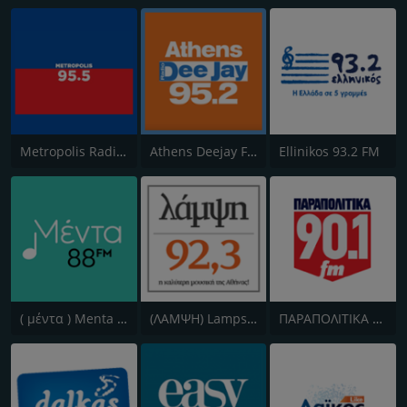
Metropolis Radio 95.5 FM
Athens Deejay FM
Ellinikos 93.2 FM
( μέντα ) Menta 88 FM
(ΛΑΜΨΗ) Lampsi 92.3 FM
ΠΑΡΑΠΟΛΙΤΙΚΑ 90.1 FM