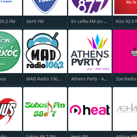
 93.2 FM
Derti FM
En Lefko FM (εν λευκω)
Kiss 92.9
ikos
MAD Radio 106.2 FM
Athens Party - Αθήναι
Zoo Radio
dio
Sohos 88.7 FM
Heat FM