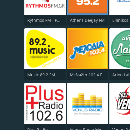
Rythmos FM - Ρυθμος 94.9
Athens Deejay FM
Ellinikos
Music 89.2 FM
Μελωδία 102.4 FM
Arion La
Plus Radio
Venus Radio Mykonos
Venus Ra