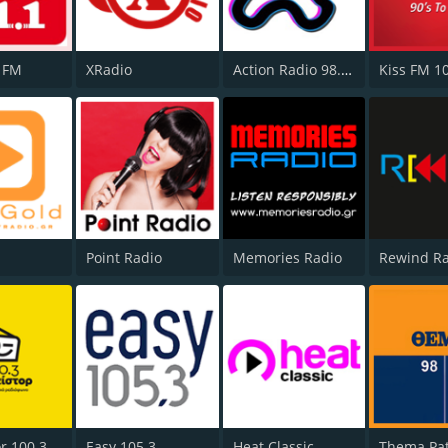
1 FM
XRadio
Action Radio 98.2 FM
Kiss FM 1
d
Point Radio
Memories Radio
Rewind R
Tranzistor 100.3 FM
Easy 105.3
Heat Classic