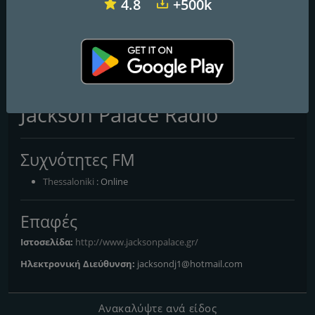
4.8
+500k
Real FM
Radio Sfera 102.2 FM
Dromos FM
Jackson Palace Radio
Συχνότητες FM
Thessaloniki
: Online
Επαφές
Ιστοσελίδα:
http://www.jacksonpalace.gr/
Ηλεκτρονική Διεύθυνση:
jacksondj1@hotmail.com
Ανακαλύψτε ανά είδος