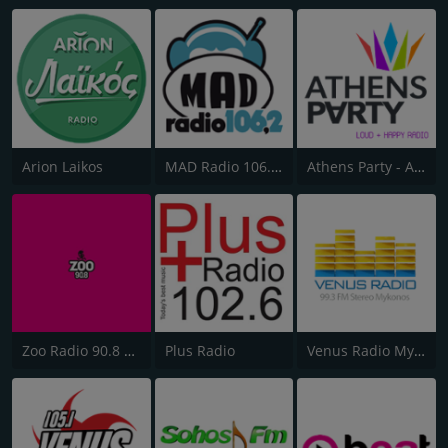
Arion Laikos
MAD Radio 106.2 FM
Athens Party - Αθήναι
Zoo Radio 90.8 FM
Plus Radio
Venus Radio Mykonos