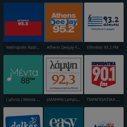
Metropolis Radio 95.5 FM
Athens Deejay FM
Ellinikos 93.2 FM
( μέντα ) Menta 88 FM
(ΛΑΜΨΗ) Lampsi 92.3 FM
ΠΑΡΑΠΟΛΙΤΙΚΑ 90.1 FM