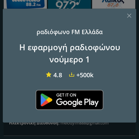
Dalkas
Easy 97.2 FM
Laikos FM
ραδιόφωνο FM Ελλάδα
Melody 88.8
Η εφαρμογή ραδιοφώνου
νούμερο 1
Συχνότητες FM
4.8
+500k
Pátrai
: 88.8 FM
Επαφές
Ιστοσελίδα:
https://melody888.gr/
Τηλέφωνο:
2610 311 203
Ηλεκτρονική Διεύθυνση:
melodyfm888@gmail.com