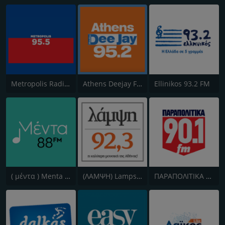
Metropolis Radio 95.5 FM
Athens Deejay FM
Ellinikos 93.2 FM
( μέντα ) Menta 88 FM
(ΛΑΜΨΗ) Lampsi 92.3 FM
ΠΑΡΑΠΟΛΙΤΙΚΑ 90.1 FM