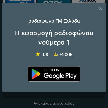
ραδιόφωνο FM Ελλάδα
Dalkas
Easy 97.2 FM
Laikos FM
Η εφαρμογή ραδιοφώνου
ΠΑΛΜΟΣ FM 103.2
νούμερο 1
Συχνότητες FM
4.8
+500k
Kavala
: 103.2 FM
Επαφές
Ιστοσελίδα:
http://www.palmoskavala.gr/
Ηλεκτρονική Διεύθυνση:
palmos@palmoskavala.gr
Ανακαλύψτε ανά είδος