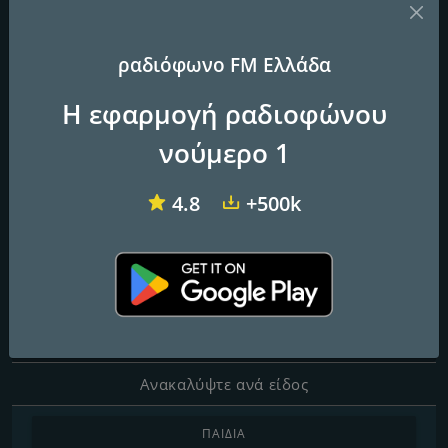
ραδιόφωνο FM Ελλάδα
Dalkas
Easy 97.2 FM
Laikos FM
Η εφαρμογή ραδιοφώνου
Radio Beat Radio
νούμερο 1
Music for my friends
4.8
+500k
Επαφές
Ιστοσελίδα:
https://www.radiobeatradio.eu/
Ηλεκτρονική Διεύθυνση:
info@radiobeatradio.eu
Ανακαλύψτε ανά είδος
ΠΑΙΔΙΆ