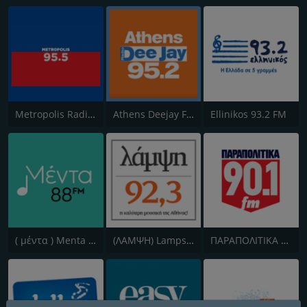
Metropolis Radio 95.5 FM
Athens Deejay FM
Ellinikos 93.2 FM
( μέντα ) Menta 88 FM
(ΛΑΜΨΗ) Lampsi 92.3 FM
ΠΑΡΑΠΟΛΙΤΙΚΑ 90.1 FM