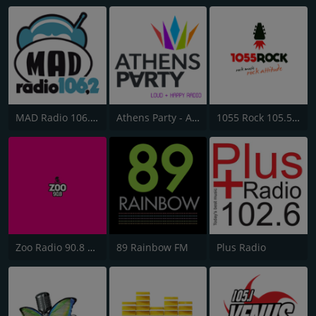
MAD Radio 106.2 FM
Athens Party - Αθήναι
1055 Rock 105.5 FM
Zoo Radio 90.8 FM
89 Rainbow FM
Plus Radio