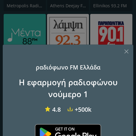
Metropolis Radio 95.5 FM
Athens Deejay FM
Ellinikos 93.2 FM
( μέντα ) Menta 88 FM
(ΛΑΜΨΗ) Lampsi 92.3 FM
ΠΑΡΑΠΟΛΙΤΙΚΑ 90.1 FM
ραδιόφωνο FM Ελλάδα
Η εφαρμογή ραδιοφώνου
νούμερο 1
4.8
+500k
Dalkas
Easy 97.2 FM
Laikos FM