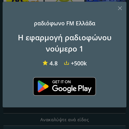
ραδιόφωνο FM Ελλάδα
88 Miso FM
Mousiko Kanali
AFN 360 Souda Bay
Η εφαρμογή ραδιοφώνου
TOP FM 102.4
νούμερο 1
Rhodes' No.1 radio station
4.8
+500k
Επαφές
Ιστοσελίδα:
http://topfm1024.gr
Τηλέφωνο:
2241068585
Ηλεκτρονική Διεύθυνση:
info@topfm1024.gr
Ανακαλύψτε ανά είδος