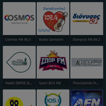
Cosmos FM 96.5
Radio Santorini
Dionysos FM 89.2
ΡΑΔΙΟ ΕΒΡΟΣ (Evros)
Sport 89.5 FM
Thessaloniki Free Radio 1431