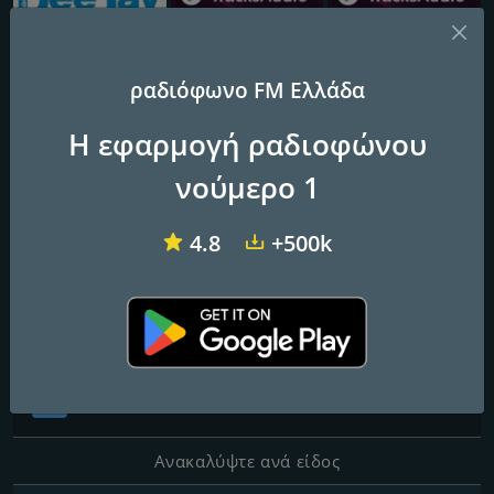
ραδιόφωνο FM Ελλάδα
95.7 Larissa Radio Deejay
Tracksaudio - Chill House Music
Tracksaudio - House Music
Η εφαρμογή ραδιοφώνου
Vanilla Radio
νούμερο 1
4.8
+500k
Επαφές
Ιστοσελίδα:
https://www.vanillaradio.com/
Κοινωνικά δίκτυα
Ανακαλύψτε ανά είδος