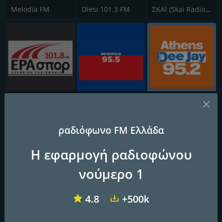
Melodia FM
Diesi 101.3 FM
ΣΚΑΪ (Skai Radio 100.3)
ERA Spor - ΕΡΑΣΠΟΡ
Metropolis Radio 95.5 FM
Athens Deejay FM
ραδιόφωνο FM Ελλάδα
Η εφαρμογή ραδιοφώνου
νούμερο 1
Ellinikos 93.2 FM
( μέντα ) Menta 88 FM
(ΛΑΜΨΗ) Lampsi 92.3 FM
4.8
+500k