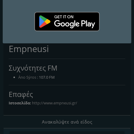
Rock Lab Radio
RadioBird
THNX Radio
Empneusi
Συχνότητες FM
Áno Sýros
: 107.0 FM
Επαφές
Ιστοσελίδα:
http://www.empneusi.gr/
Ανακαλύψτε ανά είδος